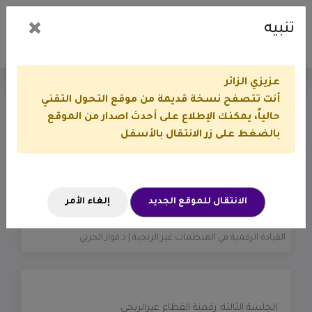
تنبيه
عزيزي الزائر
أنت تتصفح نسخة قديمة من موقع التحول التقني
القيادة الرقمية في
حالياً، يمكنك الإطلاع على أحدث اصدار من الموقع
بالضغط على زر الانتقال بالأسفل
المنظمات غير الربحية | د.فواز
الحربي
الانتقال للموقع الجديد
إلغاء الأمر
أوراق العمل والملفات
مؤتمر حلول 2019
القيادة الرقمية في المنظمات غير الربحية | د.فواز الحربي
الجلسة الثالثة: رقمنة القطاع غيرالربحي